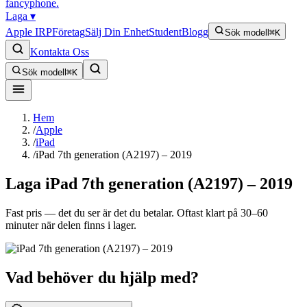
fancyphone
.
Laga
▾
Apple IRP
Företag
Sälj Din Enhet
Student
Blogg
Sök modell
⌘K
Kontakta Oss
Sök modell
⌘K
Hem
/
Apple
/
iPad
/
iPad 7th generation (A2197) – 2019
Laga
iPad 7th generation (A2197) – 2019
Fast pris — det du ser är det du betalar. Oftast klart på 30–60
minuter när delen finns i lager.
Vad behöver du hjälp med?