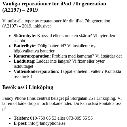
Vanliga reparationer för iPad 7th generation
(A2197) – 2019
Vi utför alla typer av reparationer för din iPad 7th generation
(A2197) – 2019, inklusive:
Skärmbyte
: Krossad eller sprucken skärm? Vi byter den
snabbt!
Batteribyte
: Dålig batteritid? Vi installerar nya,
högkvalitativa batterier
Kamerareparation
: Problem med kameran? Vi åtgärdar det
Ladduttag
: Laddar inte längre? Vi fixar eller byter
ladduttaget
Vattenskadereparation
: Tappat enheten i vatten? Kontakta
oss direkt!
Besök oss i Linköping
Fancy Phone finns centralt beläget på Storgatan 25 i Linköping. Vi
tar emot både drop-in och bokade tider. Du kan också kontakta oss
på:
Telefon
: 010-750 05 53 eller 073-305 55 55
E-post
:
info@fancyphone.se