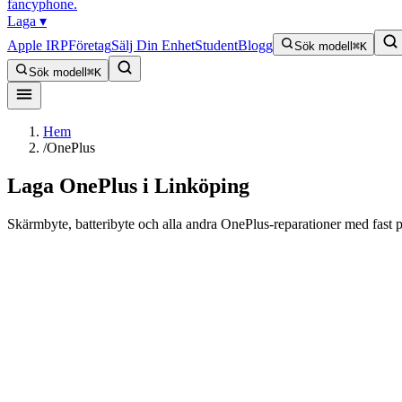
fancyphone
.
Laga
▾
Apple IRP
Företag
Sälj Din Enhet
Student
Blogg
Sök modell
⌘K
Sök modell
⌘K
Hem
/
OnePlus
Laga
OnePlus
i Linköping
Skärmbyte, batteribyte och alla andra OnePlus-reparationer med fast pr