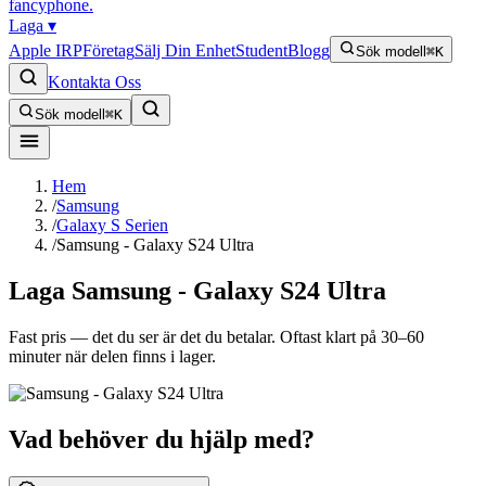
fancyphone
.
Laga
▾
Apple IRP
Företag
Sälj Din Enhet
Student
Blogg
Sök modell
⌘K
Kontakta Oss
Sök modell
⌘K
Hem
/
Samsung
/
Galaxy S Serien
/
Samsung - Galaxy S24 Ultra
Laga
Samsung - Galaxy S24 Ultra
Fast pris — det du ser är det du betalar. Oftast klart på 30–60
minuter när delen finns i lager.
Vad behöver du hjälp med?