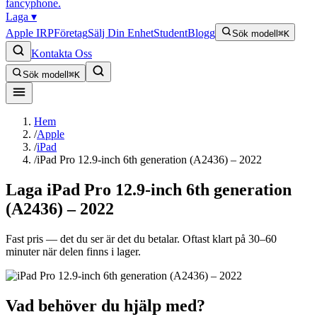
fancyphone
.
Laga
▾
Apple IRP
Företag
Sälj Din Enhet
Student
Blogg
Sök modell
⌘K
Kontakta Oss
Sök modell
⌘K
Hem
/
Apple
/
iPad
/
iPad Pro 12.9-inch 6th generation (A2436) – 2022
Laga
iPad Pro 12.9-inch 6th generation
(A2436) – 2022
Fast pris — det du ser är det du betalar. Oftast klart på 30–60
minuter när delen finns i lager.
Vad behöver du hjälp med?