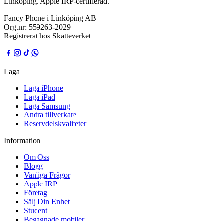
Linköping. Apple IRP-certifierad.
Fancy Phone i Linköping AB
Org.nr:
559263-2029
Registrerat hos Skatteverket
Laga
Laga iPhone
Laga iPad
Laga Samsung
Andra tillverkare
Reservdelskvaliteter
Information
Om Oss
Blogg
Vanliga Frågor
Apple IRP
Företag
Sälj Din Enhet
Student
Begagnade mobiler