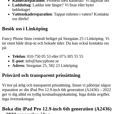
Kamerareparation
: Problem med kameran? Vi åtgärdar det
Ladduttag
: Laddar inte längre? Vi fixar eller byter
ladduttaget
Vattenskadereparation
: Tappat enheten i vatten? Kontakta
oss direkt!
Besök oss i Linköping
Fancy Phone finns centralt beläget på Storgatan 25 i Linköping. Vi
tar emot både drop-in och bokade tider. Du kan också kontakta oss
på:
Telefon
: 010-750 05 53 eller 073-305 55 55
E-post
:
info@fancyphone.se
Adress
: Storgatan 25, 582 23 Linköping
Prisvärd och transparent prissättning
Vi tror på ärlig och transparent prissättning. Innan vi påbörjar någon
reparation av din iPad Pro 12.9-inch 6th generation (A2436) – 2022
ger vi dig alltid en tydlig kostnadsuppskattning. Inga dolda avgifter,
inga överraskningar.
Boka din iPad Pro 12.9-inch 6th generation (A2436)