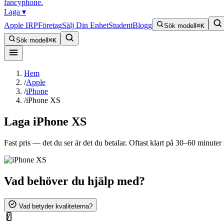
fancyphone
.
Laga
▾
Apple IRP
Företag
Sälj Din Enhet
Student
Blogg
Sök modell
⌘K
Sök modell
⌘K
Hem
/
Apple
/
iPhone
/
iPhone XS
Laga
iPhone XS
Fast pris — det du ser är det du betalar. Oftast klart på 30–60 minuter n
Vad behöver du hjälp med?
Vad betyder kvaliteterna?