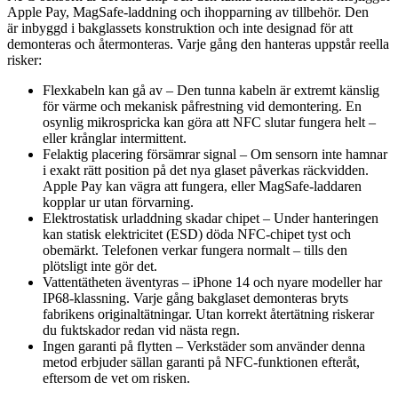
Apple Pay, MagSafe-laddning och ihopparning av tillbehör. Den
är inbyggd i bakglassets konstruktion och inte designad för att
demonteras och återmonteras. Varje gång den hanteras uppstår reella
risker:
Flexkabeln kan gå av – Den tunna kabeln är extremt känslig
för värme och mekanisk påfrestning vid demontering. En
osynlig mikrospricka kan göra att NFC slutar fungera helt –
eller krånglar intermittent.
Felaktig placering försämrar signal – Om sensorn inte hamnar
i exakt rätt position på det nya glaset påverkas räckvidden.
Apple Pay kan vägra att fungera, eller MagSafe-laddaren
kopplar ur utan förvarning.
Elektrostatisk urladdning skadar chipet – Under hanteringen
kan statisk elektricitet (ESD) döda NFC-chipet tyst och
obemärkt. Telefonen verkar fungera normalt – tills den
plötsligt inte gör det.
Vattentätheten äventyras – iPhone 14 och nyare modeller har
IP68-klassning. Varje gång bakglaset demonteras bryts
fabrikens originaltätningar. Utan korrekt återtätning riskerar
du fuktskador redan vid nästa regn.
Ingen garanti på flytten – Verkstäder som använder denna
metod erbjuder sällan garanti på NFC-funktionen efteråt,
eftersom de vet om risken.