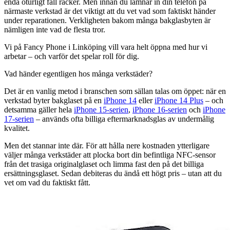
enda oturligt fall räcker. Men innan du lämnar in din telefon på
närmaste verkstad är det viktigt att du vet vad som faktiskt händer
under reparationen. Verkligheten bakom många bakglasbyten är
nämligen inte vad de flesta tror.
Vi på Fancy Phone i Linköping vill vara helt öppna med hur vi
arbetar – och varför det spelar roll för dig.
Vad händer egentligen hos många verkstäder?
Det är en vanlig metod i branschen som sällan talas om öppet: när en
verkstad byter bakglaset på en
iPhone 14
eller
iPhone 14 Plus
– och
detsamma gäller hela
iPhone 15-serien
,
iPhone 16-serien
och
iPhone
17-serien
– används ofta billiga eftermarknadsglas av undermålig
kvalitet.
Men det stannar inte där. För att hålla nere kostnaden ytterligare
väljer många verkstäder att plocka bort din befintliga NFC-sensor
från det trasiga originalglaset och limma fast den på det billiga
ersättningsglaset. Sedan debiteras du ändå ett högt pris – utan att du
vet om vad du faktiskt fått.