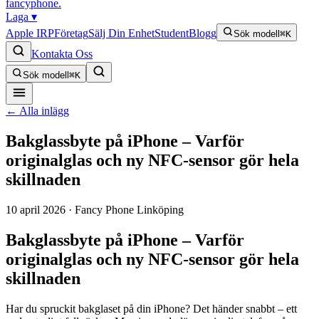
fancyphone
.
Laga
▾
Apple IRP
Företag
Sälj Din Enhet
Student
Blogg
Sök modell
⌘K
Kontakta Oss
Sök modell
⌘K
← Alla inlägg
Bakglassbyte på iPhone – Varför
originalglas och ny NFC-sensor gör hela
skillnaden
10 april 2026
· Fancy Phone Linköping
Bakglassbyte på iPhone – Varför
originalglas och ny NFC-sensor gör hela
skillnaden
Har du spruckit bakglaset på din iPhone? Det händer snabbt – ett