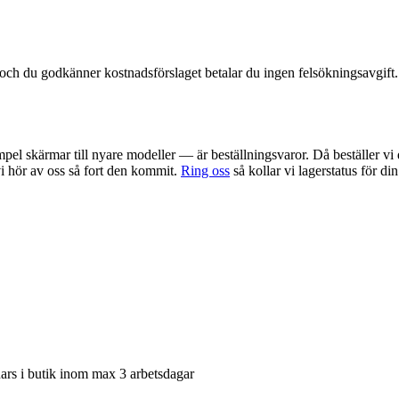
t och du godkänner kostnadsförslaget betalar du ingen felsökningsavgift.
pel skärmar till nyare modeller — är beställningsvaror. Då beställer vi 
 vi hör av oss så fort den kommit.
Ring oss
så kollar vi lagerstatus för di
nars i butik inom max 3 arbetsdagar