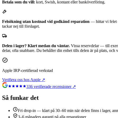
Betala som du vill:
kort, Swish, kontant eller banköverföring.
Felsökning utan kostnad vid godkänd reparation
— hittar vi fele
tackar nej till förslaget.
Delen i lager? Klart medan du väntar.
Vissa reservdelar — till exem
delar, ofta snabbare. Du behåller din enhet tills delen är på plats, och
Apple IRP-certifierad verkstad
Verifiera oss hos Apple ↗
336
verifierade recensioner ↗
Så funkar det
Fri drop-in — klart på 30–60 min när delen finns i lager, an
3–6 månaders garanti på alla reparationer