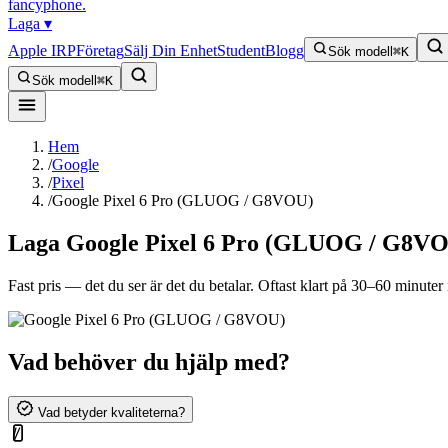
fancyphone
.
Laga
▾
Apple IRP
Företag
Sälj Din Enhet
Student
Blogg
Sök modell
⌘K
Sök modell
⌘K
Hem
/
Google
/
Pixel
/
Google Pixel 6 Pro (GLUOG / G8VOU)
Laga
Google Pixel 6 Pro (GLUOG / G8V
Fast pris — det du ser är det du betalar. Oftast klart på 30–60 minuter n
Vad behöver du hjälp med?
Vad betyder kvaliteterna?