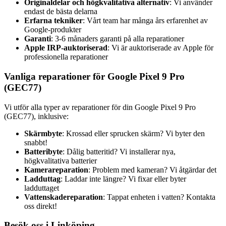
Originaldelar och högkvalitativa alternativ
: Vi använder
endast de bästa delarna
Erfarna tekniker
: Vårt team har många års erfarenhet av
Google-produkter
Garanti
: 3-6 månaders garanti på alla reparationer
Apple IRP-auktoriserad
: Vi är auktoriserade av Apple för
professionella reparationer
Vanliga reparationer för Google Pixel 9 Pro
(GEC77)
Vi utför alla typer av reparationer för din Google Pixel 9 Pro
(GEC77), inklusive:
Skärmbyte
: Krossad eller sprucken skärm? Vi byter den
snabbt!
Batteribyte
: Dålig batteritid? Vi installerar nya,
högkvalitativa batterier
Kamerareparation
: Problem med kameran? Vi åtgärdar det
Ladduttag
: Laddar inte längre? Vi fixar eller byter
ladduttaget
Vattenskadereparation
: Tappat enheten i vatten? Kontakta
oss direkt!
Besök oss i Linköping