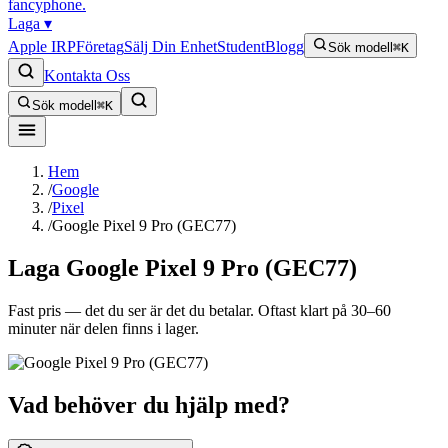
fancyphone
.
Laga
▾
Apple IRP
Företag
Sälj Din Enhet
Student
Blogg
Sök modell
⌘K
Kontakta Oss
Sök modell
⌘K
Hem
/
Google
/
Pixel
/
Google Pixel 9 Pro (GEC77)
Laga
Google Pixel 9 Pro (GEC77)
Fast pris — det du ser är det du betalar. Oftast klart på 30–60
minuter när delen finns i lager.
Vad behöver du hjälp med?