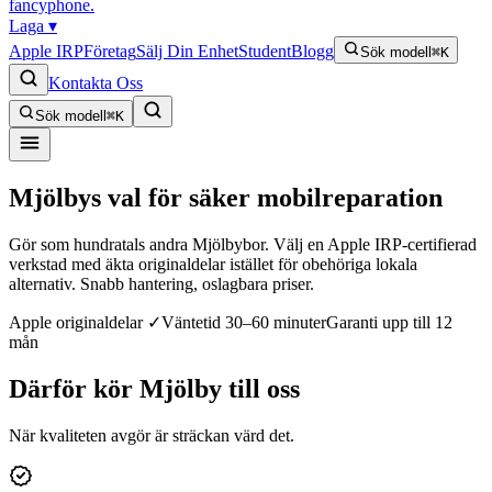
fancyphone
.
Laga
▾
Apple IRP
Företag
Sälj Din Enhet
Student
Blogg
Sök modell
⌘K
Kontakta Oss
Sök modell
⌘K
Mjölbys val för säker mobilreparation
Gör som hundratals andra Mjölbybor. Välj en Apple IRP-certifierad
verkstad med äkta originaldelar istället för obehöriga lokala
alternativ. Snabb hantering, oslagbara priser.
Apple originaldelar ✓
Väntetid 30–60 minuter
Garanti upp till 12
mån
Därför kör
Mjölby
till oss
När kvaliteten avgör är sträckan värd det.