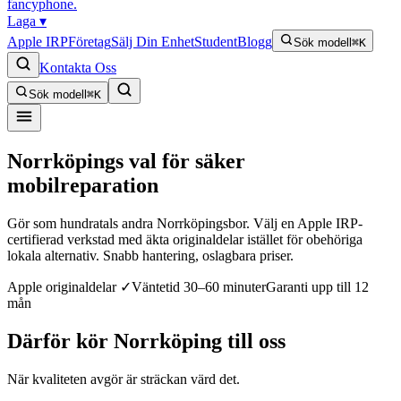
fancyphone
.
Laga
▾
Apple IRP
Företag
Sälj Din Enhet
Student
Blogg
Sök modell
⌘K
Kontakta Oss
Sök modell
⌘K
Norrköpings val för säker
mobilreparation
Gör som hundratals andra Norrköpingsbor. Välj en Apple IRP-
certifierad verkstad med äkta originaldelar istället för obehöriga
lokala alternativ. Snabb hantering, oslagbara priser.
Apple originaldelar ✓
Väntetid 30–60 minuter
Garanti upp till 12
mån
Därför kör
Norrköping
till oss
När kvaliteten avgör är sträckan värd det.