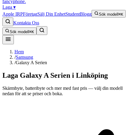
fancyphone
.
Laga
▾
Apple IRP
Företag
Sälj Din Enhet
Student
Blogg
Sök modell
⌘K
Kontakta Oss
Sök modell
⌘K
Hem
/
Samsung
/
Galaxy A Serien
Laga
Galaxy A Serien
i Linköping
Skärmbyte, batteribyte och mer med fast pris — välj din modell
nedan för att se priser och boka.