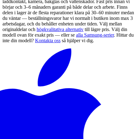
laddkontakt, kamera, bakglas och vattenskador. Fast pris innan vi
börjar och 3–6 månaders garanti på både delar och arbete. Finns
delen i lager är de flesta reparationer klara på 30–60 minuter medan
du väntar — beställningsvaror har vi normalt i butiken inom max 3
arbetsdagar, och du behåller enheten under tiden.
Välj mellan
originaldelar och
högkvalitativa alternativ
till lägre pris.
Välj din
modell ovan för exakt pris — eller se
alla
Samsung
-serier
. Hittar du
inte din modell?
Kontakta oss
så hjälper vi dig.