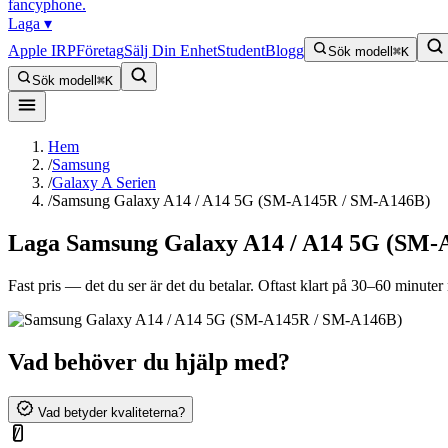
fancyphone
.
Laga
▾
Apple IRP
Företag
Sälj Din Enhet
Student
Blogg
Sök modell
⌘K
Sök modell
⌘K
Hem
/
Samsung
/
Galaxy A Serien
/
Samsung Galaxy A14 / A14 5G (SM-A145R / SM-A146B)
Laga
Samsung Galaxy A14 / A14 5G (SM-
Fast pris — det du ser är det du betalar. Oftast klart på 30–60 minuter n
Vad behöver du hjälp med?
Vad betyder kvaliteterna?