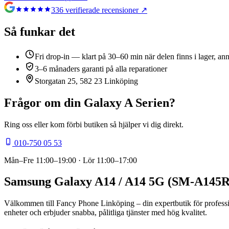
336
verifierade recensioner ↗
Så funkar det
Fri drop-in — klart på 30–60 min när delen finns i lager, an
3–6 månaders garanti på alla reparationer
Storgatan 25, 582 23 Linköping
Frågor om din
Galaxy A Serien
?
Ring oss eller kom förbi butiken så hjälper vi dig direkt.
010-750 05 53
Mån–Fre
11:00–19:00
· Lör
11:00–17:00
Samsung Galaxy A14 / A14 5G (SM-A145R 
Välkommen till Fancy Phone Linköping – din expertbutik för profes
enheter och erbjuder snabba, pålitliga tjänster med hög kvalitet.