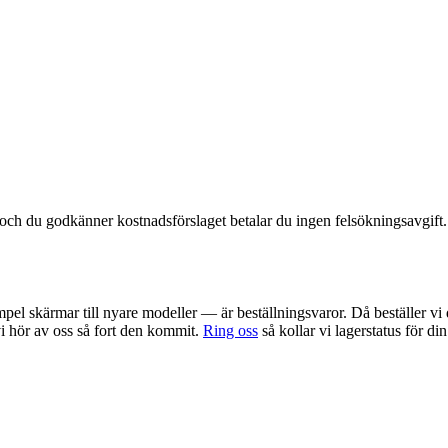
t och du godkänner kostnadsförslaget betalar du ingen felsökningsavgift.
pel skärmar till nyare modeller — är beställningsvaror. Då beställer vi 
 vi hör av oss så fort den kommit.
Ring oss
så kollar vi lagerstatus för di